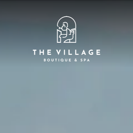
Aug
Startseite
8
A
se Umgebung, tolle Aussichten, Frieden und 
inrichtungen
Zimmer
Restaurants