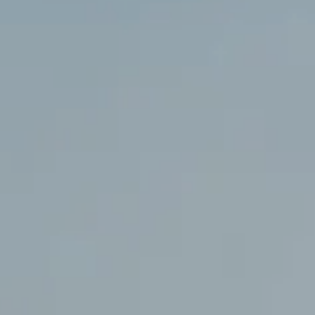
n
now