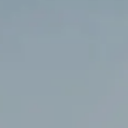
Das 
Wo 
Virtu