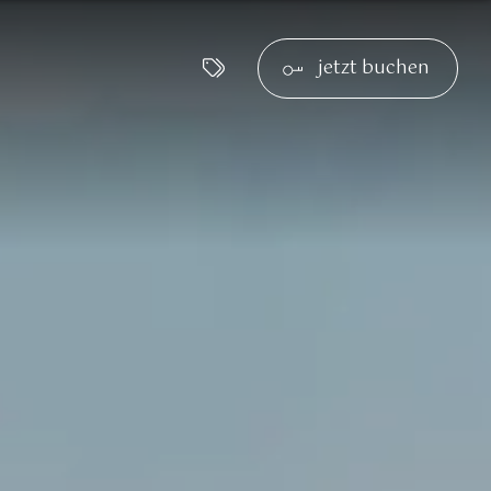
jetzt buchen
ug
Ruhe