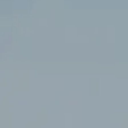
2
Erwachsene
0
Kinder
1
Zimmer
Village Spa
Veranstaltungen & Hochzeite
wir uns befinden
Die Maltesischen Inseln
jetzt buchen
Reservierung ändern / stornieren
al Tour
Galerie
Angebote
Book 