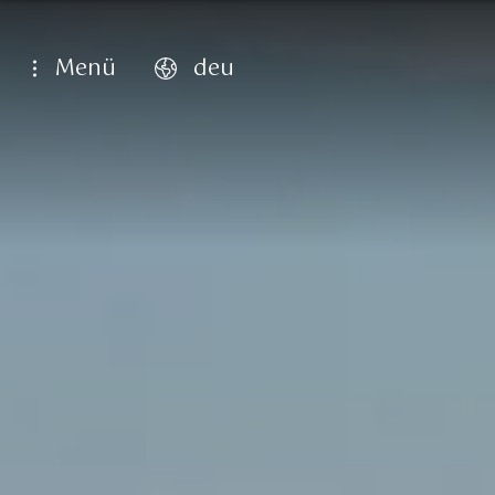
Menü
deu
english
italiano
français
deutsch
7
Luxuriö
E