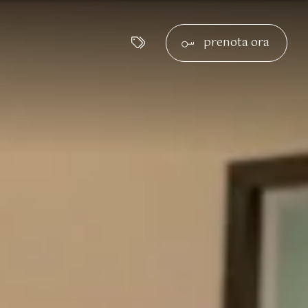
prenota ora
go
ità