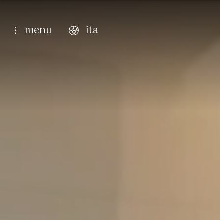
menu
ita
english
italiano
français
deutsch
6
Dintor