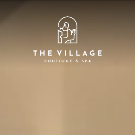
Ago
Home page
7
A
ni raffinati, Viste mozzafiato, Pace e Tranquill
Servizi
Camere
Ristorazione