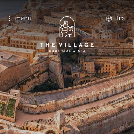
menu
fra
english
italiano
français
deutsch
Page d'accueil
luxueux, vues à couper le souffle, paix et tranq
Qui sommes-nous
6
Aug
7
Aug
Services
Chambres
Classique Simple
Restauration
Chambre Classique