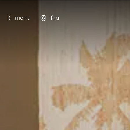
menu
fra
english
italiano
français
deutsch
6
Cadre lu