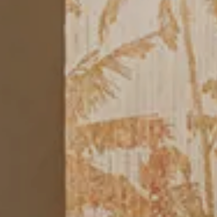
T
Vir