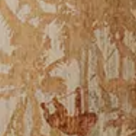
2
adultes
0
enfants
1
chambre
he Village Spa
Évènements et mariages
Où sommes-nous
Les îles Maltaises
réserver maintenant
modifier / annuler une réservation
tual Tour
Galerie
Offres
Book n