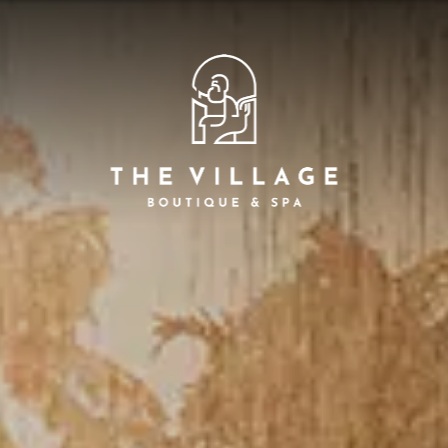
Aug
Page d'accueil
7
A
xueux, vues à couper le souffle, paix et tranqu
Services
Chambres
Restauration