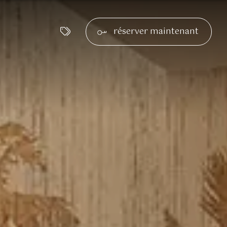
réserver maintenant
ug
illité