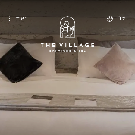
menu
fra
english
italiano
français
deutsch
Page d'accueil
luxueux, vues à couper le souffle, paix et tranq
Qui sommes-nous
6
Aug
7
Aug
Services
Chambres
Classique Simple
Restauration
Chambre Classique