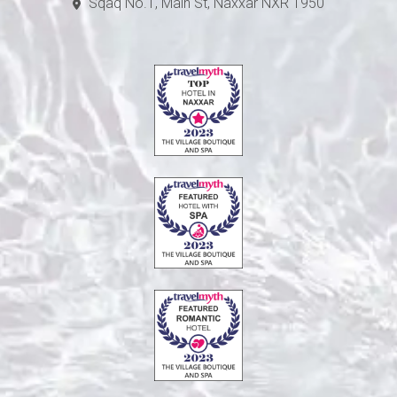
Sqaq No.1, Main St, Naxxar NXR 1950